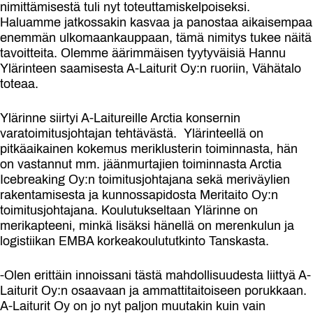
nimittämisestä tuli nyt toteuttamiskelpoiseksi.
Haluamme jatkossakin kasvaa ja panostaa aikaisempaa
enemmän ulkomaankauppaan, tämä nimitys tukee näitä
tavoitteita. Olemme äärimmäisen tyytyväisiä Hannu
Ylärinteen saamisesta A-Laiturit Oy:n ruoriin, Vähätalo
toteaa.
Ylärinne siirtyi A-Laitureille Arctia konsernin
varatoimitusjohtajan tehtävästä. Ylärinteellä on
pitkäaikainen kokemus meriklusterin toiminnasta, hän
on vastannut mm. jäänmurtajien toiminnasta Arctia
Icebreaking Oy:n toimitusjohtajana sekä meriväylien
rakentamisesta ja kunnossapidosta Meritaito Oy:n
toimitusjohtajana. Koulutukseltaan Ylärinne on
merikapteeni, minkä lisäksi hänellä on merenkulun ja
logistiikan EMBA korkeakoulututkinto Tanskasta.
-Olen erittäin innoissani tästä mahdollisuudesta liittyä A-
Laiturit Oy:n osaavaan ja ammattitaitoiseen porukkaan.
A-Laiturit Oy on jo nyt paljon muutakin kuin vain