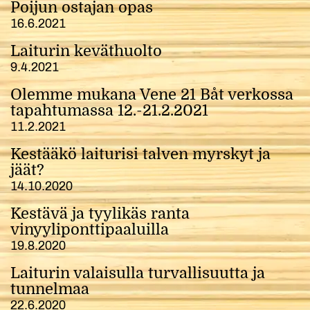
Poijun ostajan opas
16.6.2021
Laiturin keväthuolto
9.4.2021
Olemme mukana Vene 21 Båt verkossa
tapahtumassa 12.-21.2.2021
11.2.2021
Kestääkö laiturisi talven myrskyt ja
jäät?
14.10.2020
Kestävä ja tyylikäs ranta
vinyyliponttipaaluilla
19.8.2020
Laiturin valaisulla turvallisuutta ja
tunnelmaa
22.6.2020