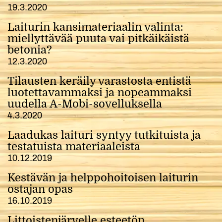
19.3.2020
Laiturin kansimateriaalin valinta:
miellyttävää puuta vai pitkäikäistä
betonia?
12.3.2020
Tilausten keräily varastosta entistä
luotettavammaksi ja nopeammaksi
uudella A-Mobi-sovelluksella
4.3.2020
Laadukas laituri syntyy tutkituista ja
testatuista materiaaleista
10.12.2019
Kestävän ja helppohoitoisen laiturin
ostajan opas
16.10.2019
Littoistenjärvelle esteetön