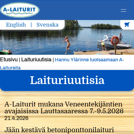
Skip
English
Svenska
to
content
Etusivu
Laituriuutisia
|
|
Hannu Ylärinne luotsaamaan A-
Laitureita
Laituriuutisia
A-Laiturit mukana Veneentekijäntien
avajaisissa Lauttasaaressa 7.-9.5.2026
21.4.2026
Jään kestävä betoniponttonilaituri