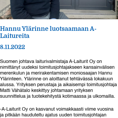
Hannu Ylärinne luotsaamaan A-
Laitureita
8.11.2022
Suomen johtava laiturivalmistaja A-Laiturit Oy on
nimittänyt uudeksi toimitusjohtajakseen kansainvälisen
merenkulun ja merirakentamisen moniosaajan Hannu
Ylärinteen. Ylärinne on aloittanut tehtävässä lokakuun
alussa. Yrityksen perustaja ja aikaisempi toimitusjohtaja
Matti Vähätalo keskittyy johtamaan yrityksen
suunnittelua ja tuotekehitystä kotimaassa ja ulkomailla.
-A-Laiturit Oy on kasvanut voimakkaasti viime vuosina
ja pitkään hauduteltu ajatus uuden toimitusjohtajan