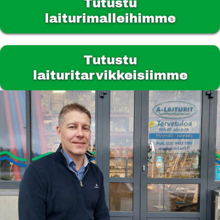
Tutustu
laiturimalleihimme
Tutustu
laituritarvikkeisiimme