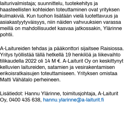
laiturivalmistaja; suunnittelu, tuotekehitys ja
haasteellisten kohteiden toteuttaminen ovat yrityksen
kulmakiviä. Kun tuohon lisätään vielä luotettavuus ja
asiakastyytyväisyys, niin näiden vahvuuksien varassa
meillä on mahdollisuudet kasvaa jatkossakin, Ylärinne
pohtii.
A-Laitureiden tehdas ja pääkonttori sijaitsee Raisiossa.
Yritys työllistää tällä hetkellä 19 henkilöä ja liikevaihto
tilikaudella 2022 oli 14 M €. A-Laiturit Oy on keskittynyt
kelluvien laitureiden, satamien ja vesirakentamisen
erikoisratkaisujen toteuttamiseen. Yrityksen omistaa
Matti Vähätalo perheineen.
Lisätiedot: Hannu Ylärinne, toimitusjohtaja, A-Laiturit
Oy, 0400 435 638,
hannu.ylarinne@a-laiturit.fi