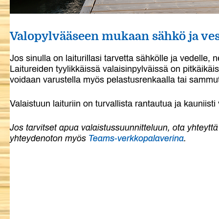
Valopylvääseen mukaan sähkö ja ves
Jos sinulla on laiturillasi tarvetta sähkölle ja vedelle,
Laitureiden tyylikkäissä valaisinpylväissä on pitkäikä
voidaan varustella myös pelastusrenkaalla tai sammut
Valaistuun laituriin on turvallista rantautua ja kauniisti
Jos tarvitset apua valaistussuunnitteluun, ota yhteytt
yhteydenoton myös
Teams-verkkopalaverina
.