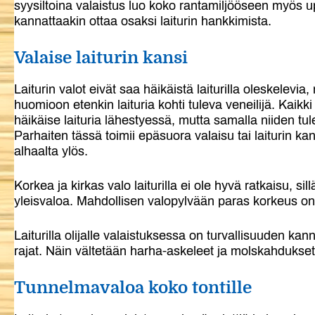
syysiltoina valaistus luo koko rantamiljööseen myös 
kannattaakin ottaa osaksi laiturin hankkimista.
Valaise laiturin kansi
Laiturin valot eivät saa häikäistä laiturilla oleskelev
huomioon etenkin laituria kohti tuleva veneilijä. Kaikki 
häikäise laituria lähestyessä, mutta samalla niiden tule
Parhaiten tässä toimii epäsuora valaisu tai laiturin kan
alhaalta ylös.
Korkea ja kirkas valo laiturilla ei ole hyvä ratkaisu, sil
yleisvaloa. Mahdollisen valopylvään paras korkeus on
Laiturilla olijalle valaistuksessa on turvallisuuden kan
rajat. Näin vältetään harha-askeleet ja molskahdukset
Tunnelmavaloa koko tontille