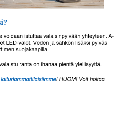
i?
 ne voidaan istuttaa valaisinpylvään yhteyteen. A-
iset LED-valot. Veden ja sähkön lisäksi pylväs
timen suojakaapilla.
 valaistu ranta on ihanaa pientä ylellisyyttä.
ä
laituriammattilaisiimme
! HUOM! Voit hoitaa