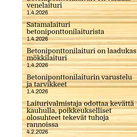
venelaituri
1.4.2026
Satamalaituri
betoniponttonilaiturista
1.4.2026
Betoniponttonilaituri on laadukas
mökkilaituri
1.4.2026
Betoniponttonilaiturin varustelu
ja tarvikkeet
1.4.2026
Laiturivalmistaja odottaa kevättä
kauhulla, poikkeukselliset
olosuhteet tekevät tuhoja
rannoissa
4.2.2026