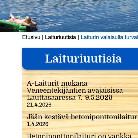
Etusivu
|
Laituriuutisia
|
Laiturin valaisulla turv
Laituriuutisia
A-Laiturit mukana
Veneentekijäntien avajaisissa
Lauttasaaressa 7.-9.5.2026
21.4.2026
Jään kestävä betoniponttonilaitur
1.4.2026
Betoniponttonilaituri on vankka