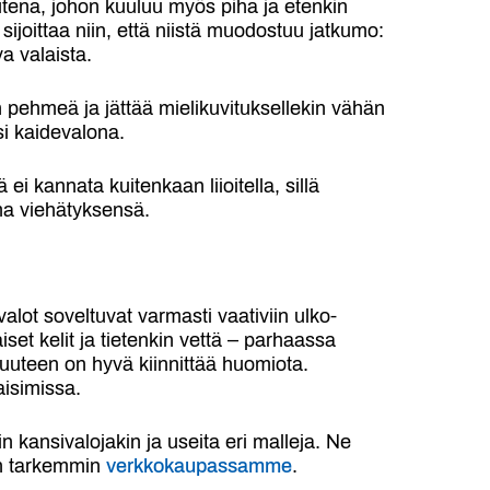
utena, johon kuuluu myös piha ja etenkin
vä sijoittaa niin, että niistä muodostuu jatkumo:
a valaista.
pehmeä ja jättää mielikuvituksellekin vähän
ksi kaidevalona.
ei kannata kuitenkaan liioitella, sillä
a viehätyksensä.
valot soveltuvat varmasti vaativiin ulko-
iset kelit ja tietenkin vettä – parhaassa
uuteen on hyvä kiinnittää huomiota.
aisimissa.
in kansivalojakin ja useita eri malleja. Ne
iin tarkemmin
verkkokaupassamme
.