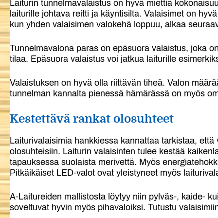
Laiturin tunnelmavalaistus on hyvä miettiä kokonaisu
laiturille johtava reitti ja käyntisilta. Valaisimet on hy
kun yhden valaisimen valokehä loppuu, alkaa seuraav
Tunnelmavalona paras on epäsuora valaistus, joka on 
tilaa. Epäsuora valaistus voi jatkua laiturille esimerki
Valaistuksen on hyvä olla riittävän tiheä. Valon määrää 
tunnelman kannalta pienessä hämärässä on myös om
Kestettävä rankat olosuhteet
Laiturivalaisimia hankkiessa kannattaa tarkistaa, että 
olosuhteisiin. Laiturin valaisinten tulee kestää kaikenla
tapauksessa suolaista merivettä. Myös energiatehokk
Pitkäikäiset LED-valot ovat yleistyneet myös laiturival
A-Laitureiden mallistosta löytyy niin pylväs-, kaide- ku
soveltuvat hyvin myös pihavaloiksi. Tutustu valaisim