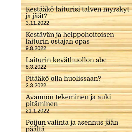
Kestääkö laiturisi talven myrskyt
ja jäät?
3.11.2022
Kestävän ja helppohoitoisen
laiturin ostajan opas
9.8.2022
Laiturin keväthuollon abc
8.3.2022
Pitääkö olla huolissaan?
2.3.2022
Avannon tekeminen ja auki
pitäminen
21.1.2022
Poijun valinta ja asennus jään
päältä