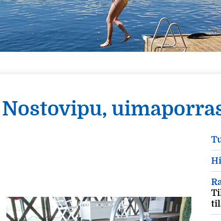
Nostovipu, uimaporra
Tu
Hi
Ra
Ti
ti