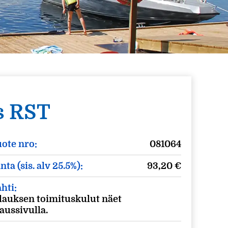
s RST
ote nro:
081064
nta (sis. alv 25.5%):
93,20
€
hti:
lauksen toimituskulut näet
laussivulla.