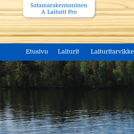
Skip
Satamarakentaminen
to
A-Laiturit Pro
content
Etusivu
Laiturit
Laituritarvikke