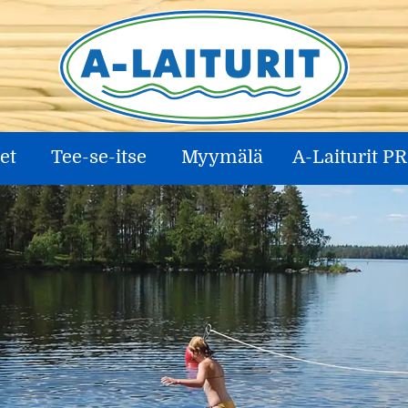
et
Tee-se-itse
Myymälä
A-Laiturit P