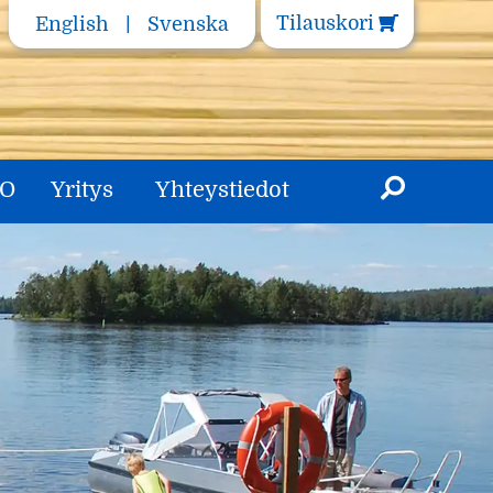
Tilauskori
English
Svenska
RO
Yritys
Yhteystiedot