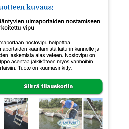
uotteen kuvaus:
ääntyvien uimaportaiden nostamiseen
rkoitettu vipu
maportaan nostovipu helpottaa
maportaiden kääntämistä laiturin kannelle ja
iden laskemista alas veteen. Nostovipu on
lppo asentaa jälkikäteen myös vanhoihin
rtaisiin. Tuote on kuumasinkitty.
Siirrä tilauskoriin