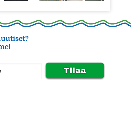
uutiset?
me!
Alternative: