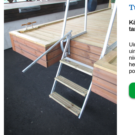
T
K
ta
Ui
ui
ni
he
po