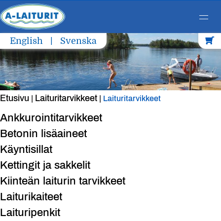
Skip
English
Svenska
to
content
Etusivu
Laituritarvikkeet
|
|
Laituritarvikkeet
Ankkurointitarvikkeet
Betonin lisäaineet
Käyntisillat
Kettingit ja sakkelit
Kiinteän laiturin tarvikkeet
Laiturikaiteet
Laituripenkit