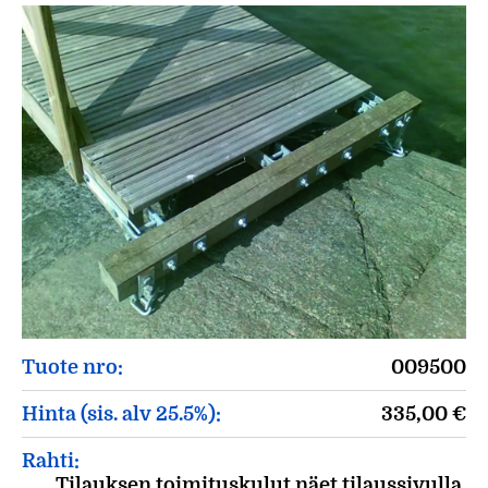
Tuote nro:
009500
Hinta (sis. alv 25.5%):
335,00
€
Rahti:
Tilauksen toimituskulut näet tilaussivulla.