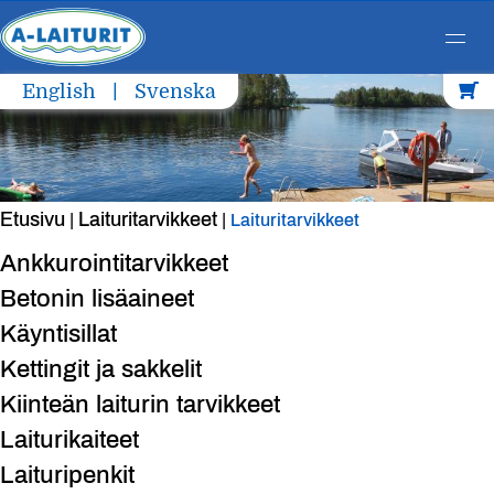
Skip
English
Svenska
to
content
Etusivu
Laituritarvikkeet
|
|
Laituritarvikkeet
Ankkurointitarvikkeet
Betonin lisäaineet
Käyntisillat
Kettingit ja sakkelit
Kiinteän laiturin tarvikkeet
Laiturikaiteet
Laituripenkit