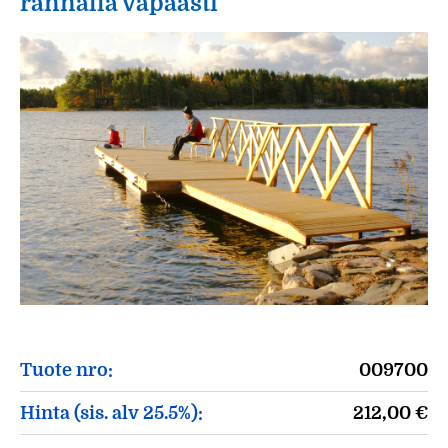
rannalla vapaasti
Tuote nro:
009700
Hinta (sis. alv 25.5%):
212,00
€