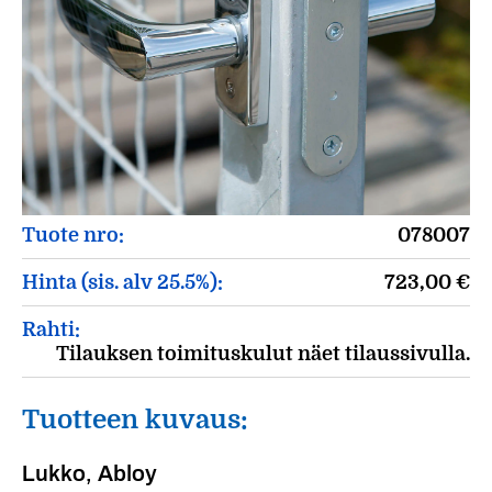
Tuote nro:
078007
Hinta (sis. alv 25.5%):
723,00
€
Rahti:
Tilauksen toimituskulut näet tilaussivulla.
Tuotteen kuvaus:
Lukko, Abloy