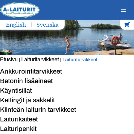
Skip
English
Svenska
to
content
Etusivu
Laituritarvikkeet
|
|
Laituritarvikkeet
Ankkurointitarvikkeet
Betonin lisäaineet
Käyntisillat
Kettingit ja sakkelit
Kiinteän laiturin tarvikkeet
Laiturikaiteet
Laituripenkit