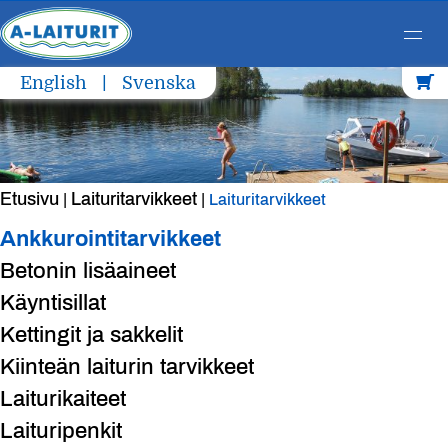
Skip
English
Svenska
to
content
Etusivu
Laituritarvikkeet
|
|
Laituritarvikkeet
Ankkurointitarvikkeet
Betonin lisäaineet
Käyntisillat
Kettingit ja sakkelit
Kiinteän laiturin tarvikkeet
Laiturikaiteet
Laituripenkit