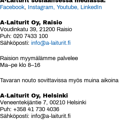
A-Laiturit sosiaalisessa mediassa:
Facebook
,
Instagram,
Youtube,
LinkedIn
A-Laiturit Oy, Raisio
Voudinkatu 39, 21200 Raisio
Puh: 020 7433 100
Sähköposti:
info@a-laiturit.fi
Raision myymälämme palvelee
Ma–pe klo 8–16
Tavaran nouto sovittavissa myös muina aikoina
A-Laiturit Oy, Helsinki
Veneentekijäntie 7, 00210 Helsinki
Puh: +358 41 730 4036
Sähköposti: info@a-laiturit.fi