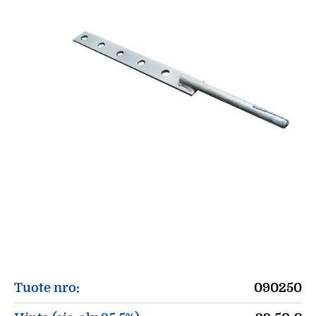
Tuote nro:
090250