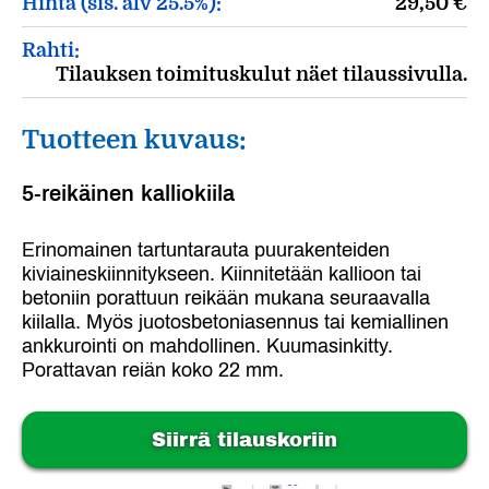
Hinta (sis. alv 25.5%):
29,50
€
Rahti:
Tilauksen toimituskulut näet tilaussivulla.
Tuotteen kuvaus:
5-reikäinen kalliokiila
Erinomainen tartuntarauta puurakenteiden
kiviaineskiinnitykseen. Kiinnitetään kallioon tai
betoniin porattuun reikään mukana seuraavalla
kiilalla. Myös juotosbetoniasennus tai kemiallinen
ankkurointi on mahdollinen. Kuumasinkitty.
Porattavan reiän koko 22 mm.
Siirrä tilauskoriin