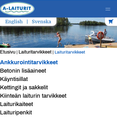
Skip
English
Svenska
to
content
Etusivu
Laituritarvikkeet
|
|
Laituritarvikkeet
Ankkurointitarvikkeet
Betonin lisäaineet
Käyntisillat
Kettingit ja sakkelit
Kiinteän laiturin tarvikkeet
Laiturikaiteet
Laituripenkit