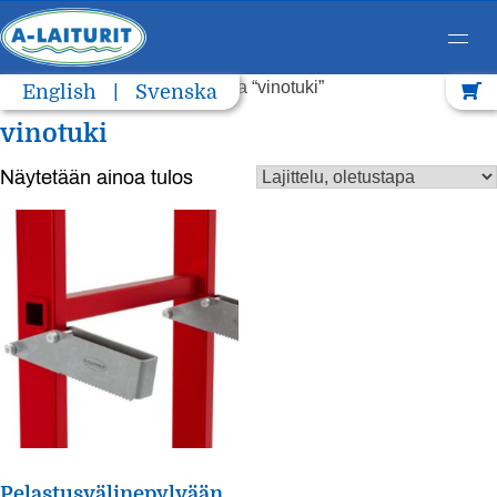
Skip
Etusivu
/ Tuotteet avainsanalla “vinotuki”
English
Svenska
to
vinotuki
content
Näytetään ainoa tulos
Pelastusvälinepylvään