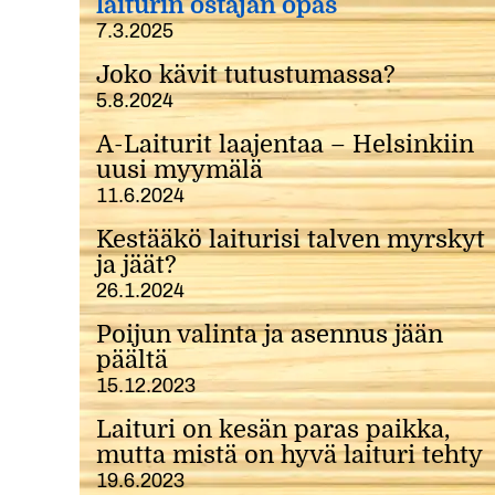
laiturin ostajan opas
7.3.2025
Joko kävit tutustumassa?
5.8.2024
A-Laiturit laajentaa – Helsinkiin
uusi myymälä
11.6.2024
Kestääkö laiturisi talven myrskyt
ja jäät?
26.1.2024
Poijun valinta ja asennus jään
päältä
15.12.2023
Laituri on kesän paras paikka,
mutta mistä on hyvä laituri tehty
19.6.2023