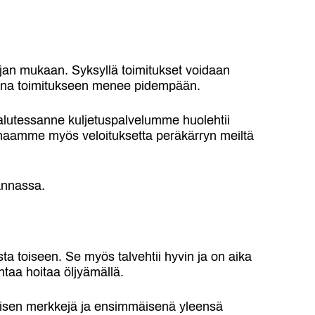
ajan mukaan. Syksyllä toimitukset voidaan
ana toimitukseen menee pidempään.
. Halutessanne kuljetuspalvelumme huolehtii
ainaamme myös veloituksetta peräkärryn meiltä
rannassa.
ta toiseen. Se myös talvehtii hyvin ja on aika
ntaa hoitaa öljyämällä.
ymisen merkkejä ja ensimmäisenä yleensä