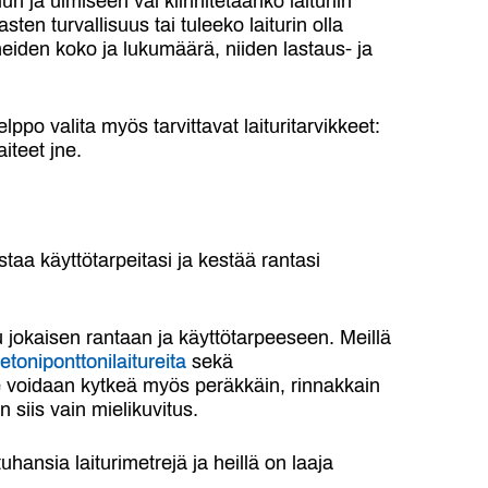
uun ja uimiseen vai kiinnitetäänkö laituriin
ten turvallisuus tai tuleeko laiturin olla
eiden koko ja lukumäärä, niiden lastaus- ja
lppo valita myös tarvittavat laituritarvikkeet:
iteet jne.
staa käyttötarpeitasi ja kestää rantasi
u jokaisen rantaan ja käyttötarpeeseen. Meillä
etoniponttonilaitureita
sekä
e voidaan kytkeä myös peräkkäin, rinnakkain
 siis vain mielikuvitus.
ansia laiturimetrejä ja heillä on laaja