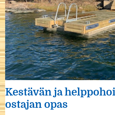
Kestävän ja helppohoi
ostajan opas