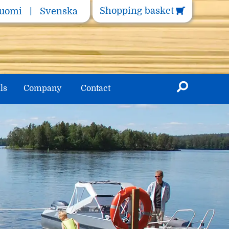
Shopping basket
uomi
Svenska
ls
Company
Contact