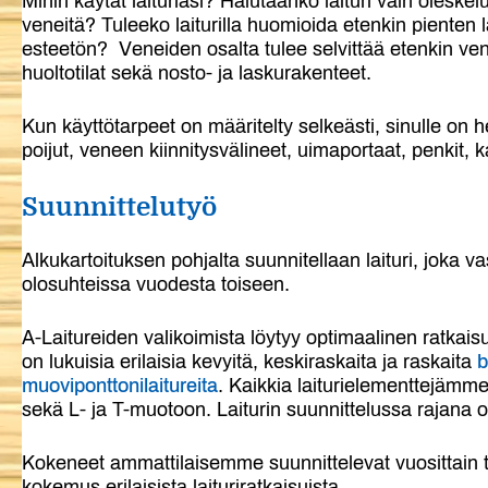
Mihin käytät laituriasi? Halutaanko laituri vain oleskel
veneitä? Tuleeko laiturilla huomioida etenkin pienten las
esteetön? Veneiden osalta tulee selvittää etenkin ven
huoltotilat sekä nosto- ja laskurakenteet.
Kun käyttötarpeet on määritelty selkeästi, sinulle on he
poijut, veneen kiinnitysvälineet, uimaportaat, penkit, ka
Suunnittelutyö
Alkukartoituksen pohjalta suunnitellaan laituri, joka va
olosuhteissa vuodesta toiseen.
A-Laitureiden valikoimista löytyy optimaalinen ratkais
on lukuisia erilaisia kevyitä, keskiraskaita ja raskaita
b
muoviponttonilaitureita
. Kaikkia laiturielementtejämm
sekä L- ja T-muotoon. Laiturin suunnittelussa rajana on
Kokeneet ammattilaisemme suunnittelevat vuosittain tuh
kokemus erilaisista laituriratkaisuista.