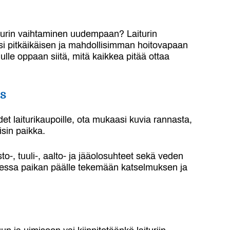
aiturin vaihtaminen uudempaan? Laiturin
esi pitkäikäisen ja mahdollisimman hoitovapaan
ulle oppaan siitä, mitä kaikkea pitää ottaa
s
et laiturikaupoille, ota mukaasi kuvia rannasta,
uisin paikka.
o-, tuuli-, aalto- ja jääolosuhteet sekä veden
ttaessa paikan päälle tekemään katselmuksen ja