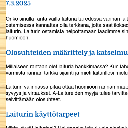
7.3.2025
Onko sinulla ranta vailla laituria tai edessä vanhan l
ostamisessa kannattaa olla tarkkana, jotta saat iloks
laiturin. Laiturin ostamista helpottamaan laadimme sin
huomioon.
Olosuhteiden määrittely ja katselmu
Millaiseen rantaan olet laituria hankkimassa? Kun lähd
varmista rannan tarkka sijainti ja mieti laiturillesi miel
Laiturin valinnassa pitää ottaa huomioon rannan maast
syvyys ja virtaukset. A-Laitureiden myyjä tulee tarvi
selvittämään olosuhteet.
Laiturin käyttötarpeet