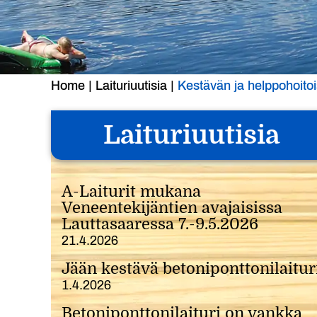
Home
|
Laituriuutisia
|
Kestävän ja helppohoitoi
Laituriuutisia
A-Laiturit mukana
Veneentekijäntien avajaisissa
Lauttasaaressa 7.-9.5.2026
21.4.2026
Jään kestävä betoniponttonilaitur
1.4.2026
Betoniponttonilaituri on vankka