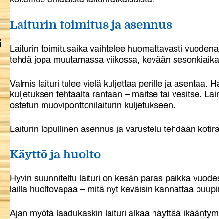
Laiturin toimitus ja asennus
i
Laiturin toimitusaika vaihtelee huomattavasti vuoden
tehdä jopa muutamassa viikossa, kevään sesonkiaik
Valmis laituri tulee vielä kuljettaa perille ja asentaa
kuljetuksen tehtaalta rantaan – maitse tai vesitse. L
ostetun muoviponttonilaiturin kuljetukseen.
Laiturin lopullinen asennus ja varustelu tehdään koti
Käyttö ja huolto
Hyvin suunniteltu laituri on kesän paras paikka vuodes
lailla huoltovapaa – mitä nyt keväisin kannattaa puupi
Ajan myötä laadukaskin laituri alkaa näyttää ikäänt