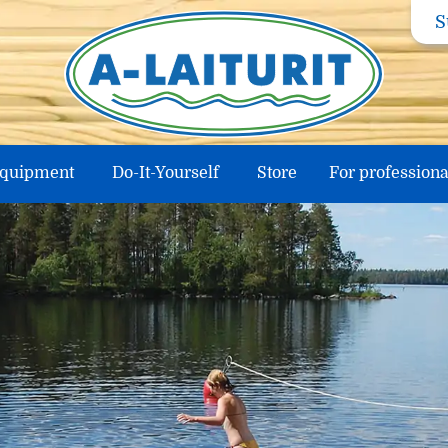
S
equipment
Do-It-Yourself
Store
For professiona