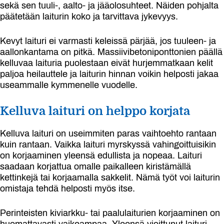
sekä sen tuuli-, aalto- ja jääolosuhteet. Näiden pohjalta
päätetään laiturin koko ja tarvittava jykevyys.
Kevyt laituri ei varmasti keleissä pärjää, jos tuuleen- ja
aallonkantama on pitkä. Massiivibetoniponttonien päällä
kelluvaa laituria puolestaan eivät hurjemmatkaan kelit
paljoa heilauttele ja laiturin hinnan voikin helposti jakaa
useammalle kymmenelle vuodelle.
Kelluva laituri on helppo korjata
Kelluva laituri on useimmiten paras vaihtoehto rantaan
kuin rantaan. Vaikka laituri myrskyssä vahingoittuisikin
on korjaaminen yleensä edullista ja nopeaa. Laituri
saadaan korjattua omalle paikalleen kiristämällä
kettinkejä tai korjaamalla sakkelit. Nämä työt voi laiturin
omistaja tehdä helposti myös itse.
Perinteisten kiviarkku- tai paalulaiturien korjaaminen on
huomattavasti vaikeampaa. Yleensä vioittunut laituri