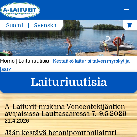
Skip
Suomi
Svenska
to
content
Home
Laituriuutisia
|
|
Kestääkö laiturisi talven myrskyt ja
jäät?
Laituriuutisia
A-Laiturit mukana Veneentekijäntien
avajaisissa Lauttasaaressa 7.-9.5.2026
21.4.2026
Jään kestävä betoniponttonilaituri