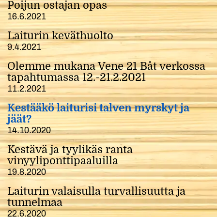
Poijun ostajan opas
16.6.2021
Laiturin keväthuolto
9.4.2021
Olemme mukana Vene 21 Båt verkossa
tapahtumassa 12.-21.2.2021
11.2.2021
Kestääkö laiturisi talven myrskyt ja
jäät?
14.10.2020
Kestävä ja tyylikäs ranta
vinyyliponttipaaluilla
19.8.2020
Laiturin valaisulla turvallisuutta ja
tunnelmaa
22.6.2020