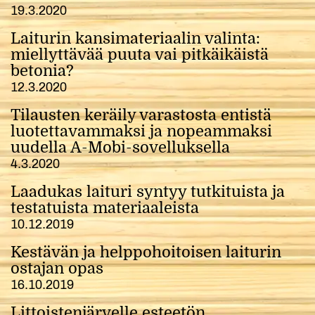
19.3.2020
Laiturin kansimateriaalin valinta:
miellyttävää puuta vai pitkäikäistä
betonia?
12.3.2020
Tilausten keräily varastosta entistä
luotettavammaksi ja nopeammaksi
uudella A-Mobi-sovelluksella
4.3.2020
Laadukas laituri syntyy tutkituista ja
testatuista materiaaleista
10.12.2019
Kestävän ja helppohoitoisen laiturin
ostajan opas
16.10.2019
Littoistenjärvelle esteetön