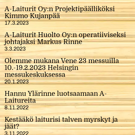
A-Laiturit Oy:n Projektipäälliköksi
Kimmo Kujanpää
17.3.2023
A-Laiturit Huolto Oy:n operatiiviseksi
johtajaksi Markus Rinne
3.3.2023
Olemme mukana Vene 23 messuilla
10.-19.2.2023 Helsingin
messukeskuksessa
20.1.2023
Hannu Ylärinne luotsaamaan A-
Laitureita
8.11.2022
Kestääkö laiturisi talven myrskyt ja
jäät?
3.11.2022