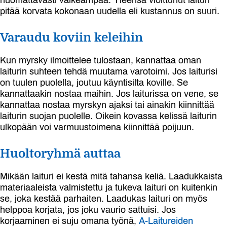
pitää korvata kokonaan uudella eli kustannus on suuri.
Varaudu koviin keleihin
Kun myrsky ilmoittelee tulostaan, kannattaa oman
laiturin suhteen tehdä muutama varotoimi. Jos laiturisi
on tuulen puolella, joutuu käyntisilta koville. Se
kannattaakin nostaa maihin. Jos laiturissa on vene, se
kannattaa nostaa myrskyn ajaksi tai ainakin kiinnittää
laiturin suojan puolelle. Oikein kovassa kelissä laiturin
ulkopään voi varmuustoimena kiinnittää poijuun.
Huoltoryhmä auttaa
Mikään laituri ei kestä mitä tahansa keliä. Laadukkaista
materiaaleista valmistettu ja tukeva laituri on kuitenkin
se, joka kestää parhaiten. Laadukas laituri on myös
helppoa korjata, jos joku vaurio sattuisi. Jos
korjaaminen ei suju omana työnä,
A-Laitureiden