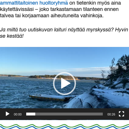
ammattitaitoinen huoltoryhmä
on tietenkin myös aina
käytettävissäsi – joko tarkastamaan tilanteen ennen
talvea tai korjaamaan aiheutuneita vahinkoja.
Ja miltä tuo uutiskuvan laituri näyttää myrskyssä? Hyvin
se kestää!
Video
Player
00:00
00:26