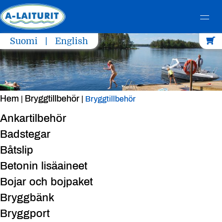
Skip
Suomi
English
to
content
Hem
Bryggtillbehör
|
|
Bryggtillbehör
Ankartilbehör
Badstegar
Båtslip
Betonin lisäaineet
Bojar och bojpaket
Bryggbänk
Bryggport