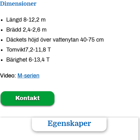
Dimensioner
Längd 8-12,2 m
Brädd 2,4-2,6 m
Däckets höjd över vattenytan 40-75 cm
Tomvikt7,2-11,8 T
Bärighet 6-13,4 T
Video:
M-serien
Kontakt
Egenskaper