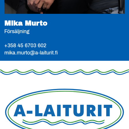
Mika Murto
Försäljning
+358 45 6703 602
mika.murto@a-laiturit.fi