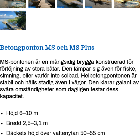
Betongponton MS och MS Plus
MS-pontonen är en mångsidig brygga konstruerad för
förtöjning av stora båtar. Den lämpar sig även för fiske,
simning, eller varför inte solbad. Helbetongpontonen är
stabil och hålls stadig även i vågor. Den klarar galant av
svåra omständigheter som dagligen testar dess
kapacitet.
Höjd 6–10 m
Bredd 2,5–3,1 m
Däckets höjd över vattenytan 50–55 cm