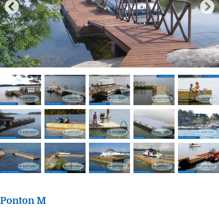
Ponton M