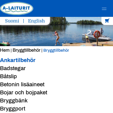
Skip
Suomi
English
to
content
Hem
Bryggtillbehör
|
|
Bryggtillbehör
Ankartilbehör
Badstegar
Båtslip
Betonin lisäaineet
Bojar och bojpaket
Bryggbänk
Bryggport