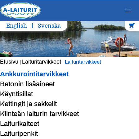
Skip
English
Svenska
to
content
Etusivu
Laituritarvikkeet
|
|
Laituritarvikkeet
Ankkurointitarvikkeet
Betonin lisäaineet
Käyntisillat
Kettingit ja sakkelit
Kiinteän laiturin tarvikkeet
Laiturikaiteet
Laituripenkit