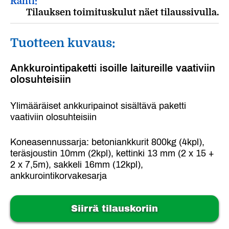
Rahti:
Tilauksen toimituskulut näet tilaussivulla.
Tuotteen kuvaus:
Ankkurointipaketti isoille laitureille vaativiin
olosuhteisiin
Ylimääräiset ankkuripainot sisältävä paketti
vaativiin olosuhteisiin
Koneasennussarja: betoniankkurit 800kg (4kpl),
teräsjoustin 10mm (2kpl), kettinki 13 mm (2 x 15 +
2 x 7,5m), sakkeli 16mm (12kpl),
ankkurointikorvakesarja
Siirrä tilauskoriin