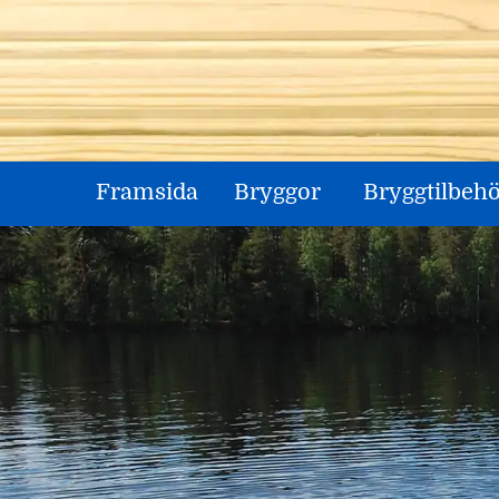
Skip
to
content
Framsida
Bryggor
Bryggtilbeh