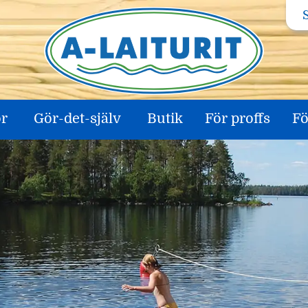
ör
Gör-det-själv
Butik
För proffs
Fö