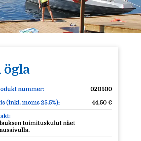
 ögla
rodukt nummer:
020500
is (inkl. moms 25.5%):
44,50
€
akt:
lauksen toimituskulut näet
laussivulla.