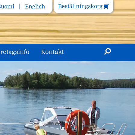
Beställningskorg
Suomi
English
retagsinfo
Kontakt