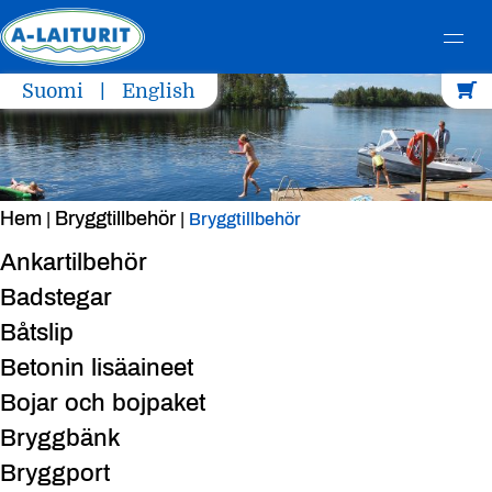
Skip
Suomi
English
to
content
Hem
Bryggtillbehör
|
|
Bryggtillbehör
Ankartilbehör
Badstegar
Båtslip
Betonin lisäaineet
Bojar och bojpaket
Bryggbänk
Bryggport