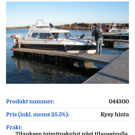
Produkt nummer:
044300
Pris (inkl. moms 25.5%):
Kysy hinta
Frakt:
Tilauksen toimituskulut näet tilaussivulla.