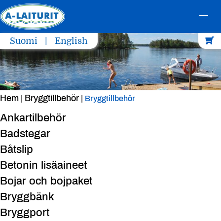
Skip
Suomi
English
to
content
Hem
Bryggtillbehör
|
|
Bryggtillbehör
Ankartilbehör
Badstegar
Båtslip
Betonin lisäaineet
Bojar och bojpaket
Bryggbänk
Bryggport