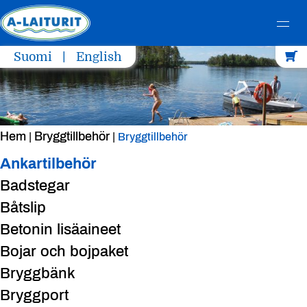
Skip
Suomi
English
to
content
Hem
Bryggtillbehör
|
|
Bryggtillbehör
Ankartilbehör
Badstegar
Båtslip
Betonin lisäaineet
Bojar och bojpaket
Bryggbänk
Bryggport